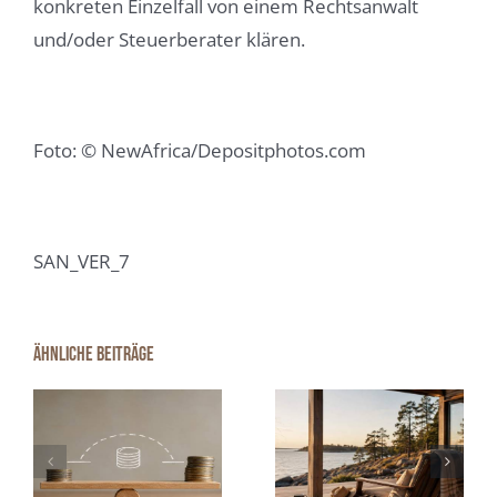
konkreten Einzelfall von einem Rechtsanwalt
und/oder Steuerberater klären.
Foto: © NewAfrica/Depositphotos.com
SAN_VER_7
Wenn das
Smarte
Ähnliche Beiträge
e
Feriendomizil
Haustechnik
nicht mehr
beim
n
passt: Den
Immobilienver
richtigen