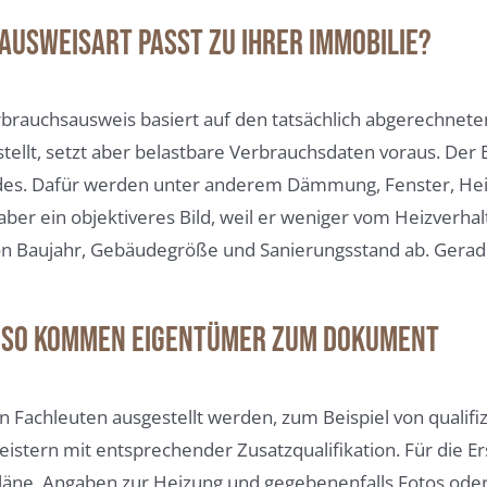
Ausweisart passt zu Ihrer Immobilie?
Verbrauchsausweis basiert auf den tatsächlich abgerechne
erstellt, setzt aber belastbare Verbrauchsdaten voraus. De
udes. Dafür werden unter anderem Dämmung, Fenster, Hei
 aber ein objektiveres Bild, weil er weniger vom Heizver
von Baujahr, Gebäudegröße und Sanierungsstand ab. Gerade
: So kommen Eigentümer zum Dokument
 Fachleuten ausgestellt werden, zum Beispiel von qualifiz
ern mit entsprechender Zusatzqualifikation. Für die Er
ne, Angaben zur Heizung und gegebenenfalls Fotos oder e