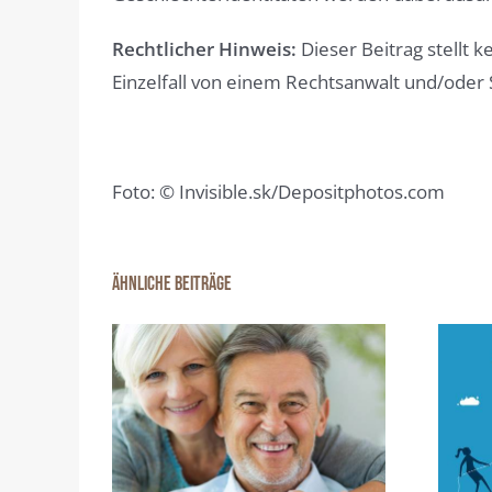
Rechtlicher Hinweis:
Dieser Beitrag stellt k
Einzelfall von einem Rechtsanwalt und/oder 
Foto: © Invisible.sk/Depositphotos.com
Ähnliche Beiträge
ter – Was
Scheidungsimmobilie:
mich in
Zwangsversteigerung
?
unbedingt vermieden