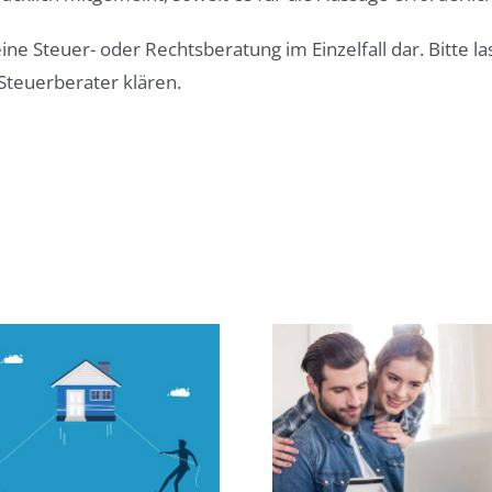
eine Steuer- oder Rechtsberatung im Einzelfall dar. Bitte 
Steuerberater klären.
Immobilien-
Immobilienfinanzierung
Druck 
2025: Schwieriger,
Immobilienmi
aber nicht unmöglich
nimmt weit