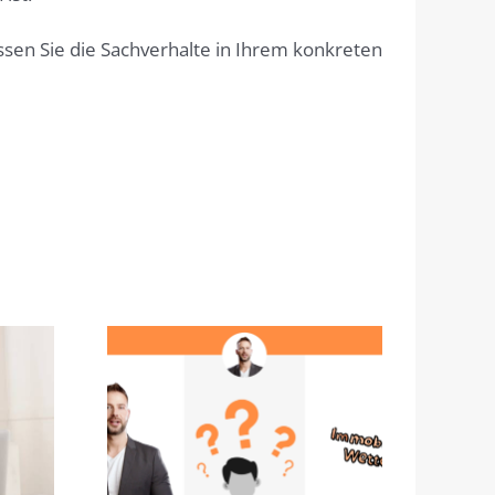
lassen Sie die Sachverhalte in Ihrem konkreten
Wetter:
Wohnen im Alter – Was
am
kommt für mich in
etmarkt
Frage?
er zu