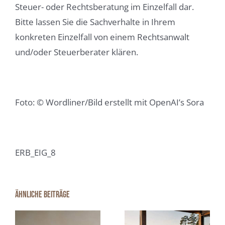
Steuer- oder Rechtsberatung im Einzelfall dar.
Bitte lassen Sie die Sachverhalte in Ihrem
konkreten Einzelfall von einem Rechtsanwalt
und/oder Steuerberater klären.
Foto: © Wordliner/Bild erstellt mit OpenAI’s Sora
ERB_EIG_8
Wenn das
Smarte
Ähnliche Beiträge
e
Feriendomizil
Haustechnik
nicht mehr