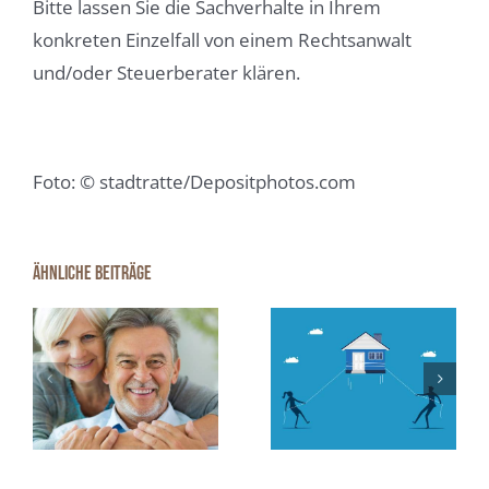
Bitte lassen Sie die Sachverhalte in Ihrem
konkreten Einzelfall von einem Rechtsanwalt
und/oder Steuerberater klären.
Foto: © stadtratte/Depositphotos.com
Ähnliche Beiträge
Immobilienfin
Scheidungsimmobilie:
2025:
Zwangsversteigerung
Schwieriger,
unbedingt
aber nicht
?
vermieden
unmöglich