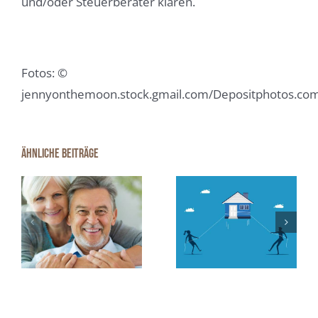
und/oder Steuerberater klären.
Fotos: ©
jennyonthemoon.stock.gmail.com/Depositphotos.co
Ähnliche Beiträge
Immobilienfin
Scheidungsimmobilie:
2025:
Zwangsversteigerung
Schwieriger,
unbedingt
aber nicht
?
vermieden
unmöglich