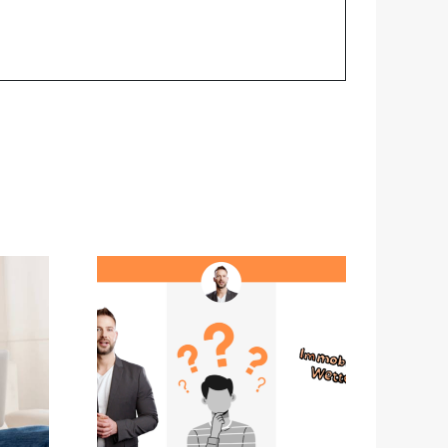
Wetter:
Wohnen im Alter – Was
am
kommt für mich in
etmarkt
Frage?
er zu