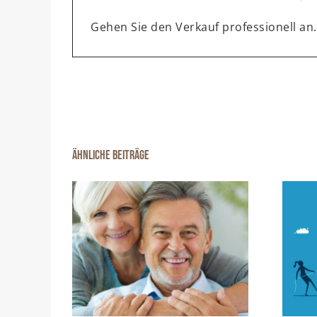
Gehen Sie den Verkauf professionell an.
Ähnliche Beiträge
ter – Was
Scheidungsimmobilie:
mich in
Zwangsversteigerung
?
unbedingt vermieden