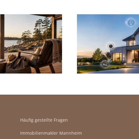
Smarte Haustechnik
Neubau 
beim
Bauträger: 
Immobilienverkauf:
kommt es 
Ein überzeugender
Kaufvertr
Mehrwert?
Häufig gestellte Fragen
Immobilienmakler Mannheim