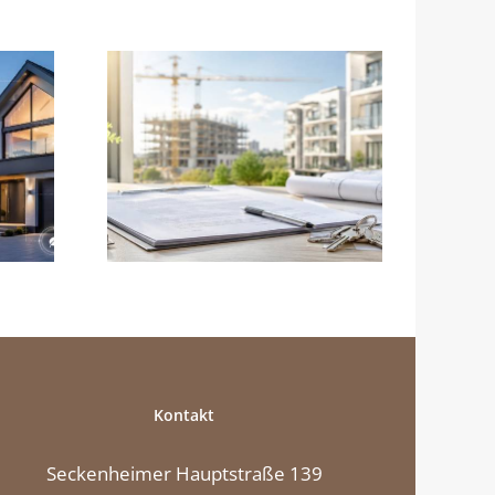
vom
Erst das neue Zuhause
Darauf
sichern, dann die alte
beim
Immobilie verkaufen
ag an
Kontakt
Seckenheimer Hauptstraße 139